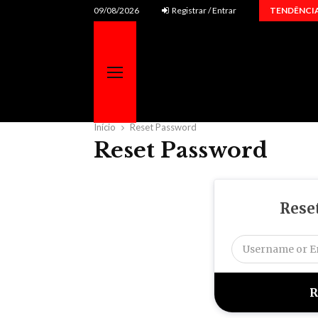
Fernando e Sorocaba recebem Tierry em uma…
09/08/2026
Registrar / Entrar
TENDÊNCI
Início
Reset Password
Reset Password
Rese