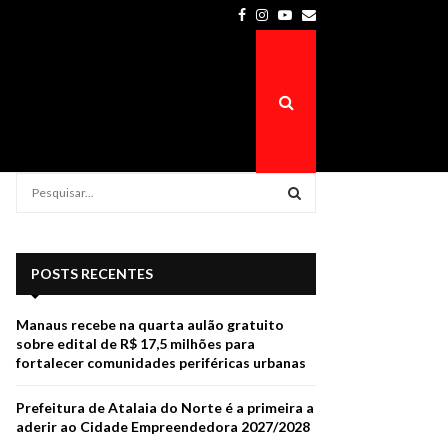
Facebook
Instagram
Youtube
Email
Prefeitura de Atalaia do Norte é a…
S
e
a
S
r
c
E
POSTS RECENTES
h
f
A
Manaus recebe na quarta aulão gratuito
o
sobre edital de R$ 17,5 milhões para
r
R
fortalecer comunidades periféricas urbanas
:
C
Prefeitura de Atalaia do Norte é a primeira a
aderir ao Cidade Empreendedora 2027/2028
H