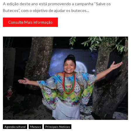
A edição deste ano está promovendo a campanha “Salve os
Butecos”, com o objetivo de ajudar os butecos...
Consulte Mais informação
Agenda cultural
Manaus
Principais Notícias