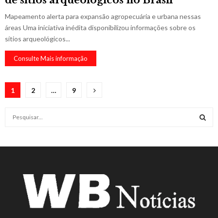
de sítios arqueológicos no Brasil
Mapeamento alerta para expansão agropecuária e urbana nessas
áreas Uma iniciativa inédita disponibilizou informações sobre os
sítios arqueológicos...
Consulte Mais informação
Paginação
1
2
…
9
de
S
posts
e
a
S
r
c
E
h
f
A
o
r
R
:
C