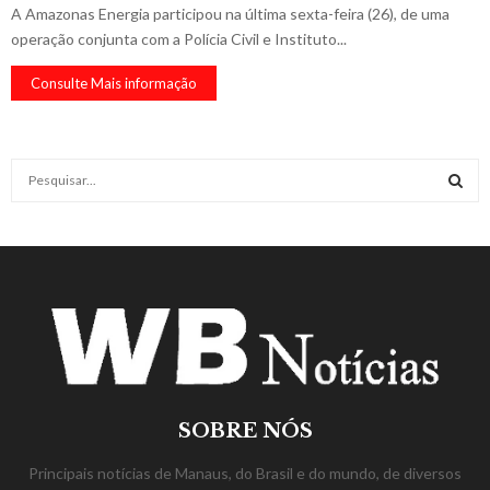
A Amazonas Energia participou na última sexta-feira (26), de uma
operação conjunta com a Polícia Civil e Instituto...
Consulte Mais informação
S
e
a
S
r
c
E
h
f
A
o
r
R
:
C
SOBRE NÓS
H
Principais notícias de Manaus, do Brasil e do mundo, de diversos