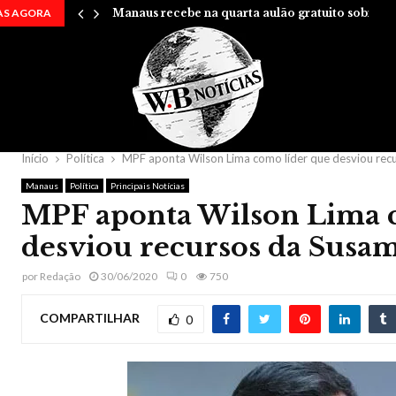
AS AGORA
Manaus recebe na quarta aulão gratuito sobre…
Início
Política
MPF aponta Wilson Lima como líder que desviou rec
Manaus
Política
Principais Notícias
MPF aponta Wilson Lima 
desviou recursos da Susa
por
Redação
30/06/2020
0
750
COMPARTILHAR
0