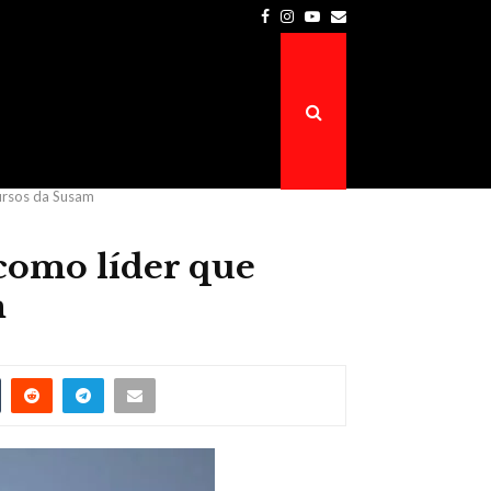
Facebook
Instagram
Youtube
Email
Prefeitura de Atalaia do Norte é a…
ursos da Susam
como líder que
m