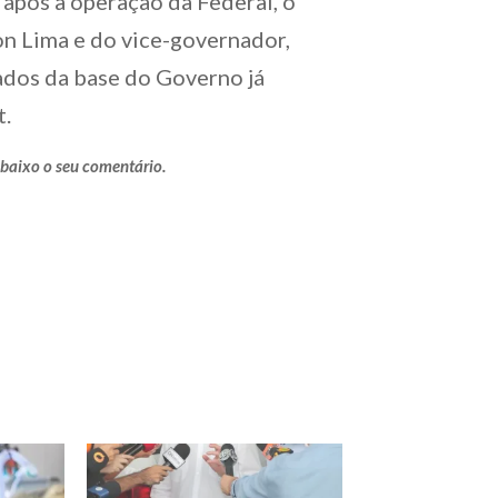
 após a operação da Federal, o
n Lima e do vice-governador,
ados da base do Governo já
t.
abaixo o seu comentário.