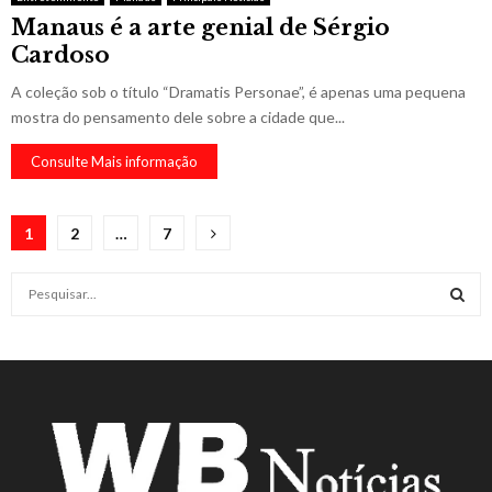
Manaus é a arte genial de Sérgio
Cardoso
A coleção sob o título “Dramatis Personae”, é apenas uma pequena
mostra do pensamento dele sobre a cidade que...
Consulte Mais informação
Paginação
1
2
…
7
de
S
posts
e
a
S
r
c
E
h
f
A
o
r
R
: