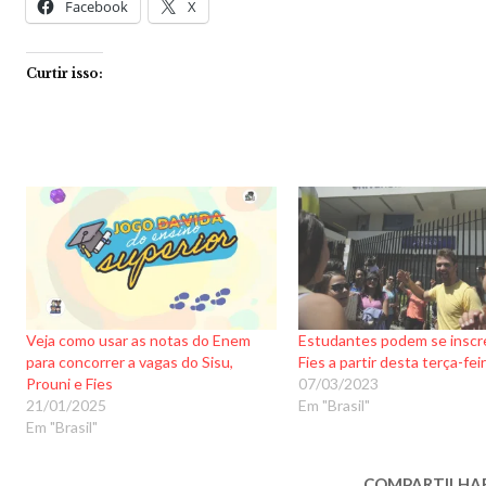
Facebook
X
Curtir isso:
Veja como usar as notas do Enem
Estudantes podem se inscr
para concorrer a vagas do Sisu,
Fies a partir desta terça-fei
Prouni e Fies
07/03/2023
21/01/2025
Em "Brasil"
Em "Brasil"
COMPARTILHA