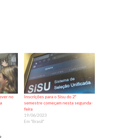
ever no
Inscrições para o Sisu do 2º
ra
semestre começam nesta segunda-
feira
19/06/2023
Em "Brasil"
R