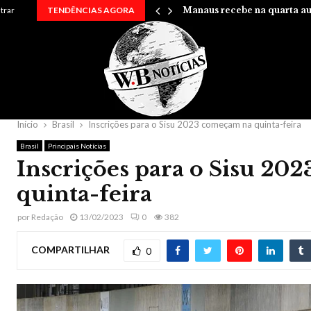
rry em uma…
ntrar
TENDÊNCIAS AGORA
Manaus recebe na quarta au
Início
Brasil
Inscrições para o Sisu 2023 começam na quinta-feira
Brasil
Principais Notícias
Inscrições para o Sisu 20
quinta-feira
por
Redação
13/02/2023
0
382
COMPARTILHAR
0