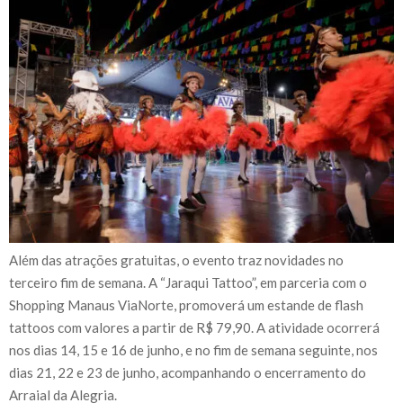
Além das atrações gratuitas, o evento traz novidades no
terceiro fim de semana. A “Jaraqui Tattoo”, em parceria com o
Shopping Manaus ViaNorte, promoverá um estande de flash
tattoos com valores a partir de R$ 79,90. A atividade ocorrerá
nos dias 14, 15 e 16 de junho, e no fim de semana seguinte, nos
dias 21, 22 e 23 de junho, acompanhando o encerramento do
Arraial da Alegria.