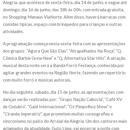
Alegria, que acontece de sexta-feira, dia 14 de junho, e segue até
domingo, dia 16 de junho, das 18h às 00h, com entrada gratuita,
no Shopping Manaus ViaNorte. Além disso, haverá barracas com
comidas típicas, espaço com brinquedos para crianças e outras
atividades.
A programação começa nesta sexta-feira com as apresentações
dos grupos: “Agora Que São Elas”, “Atrapalhados Na Roça”, “Q.
Cômica Barbie Grew New” e “Q. Alternativa Star Hits”. A atração
musical desta noite será a Banda Forró Festança, conhecida por
agitar grandes eventos na Região Norte, fazendo um repertório
com muito forró e músicas autorais.
No dia seguinte, sábado, dia 15 de junho, as apresentações com
danças serão realizadas por: “Grupo Nação Cabocla”, “Café XV
de Outubro”, “Gald Internacional”, “Oz Pimpolhoz Show” e
“Ciranda Imperatriz”, que prometem muitas coreografias e
sincronismo no palco do Arraial da Alegria. Um dos cantores mais
aclamados da atualidade, Guto Lima, vai encerrar a noite com