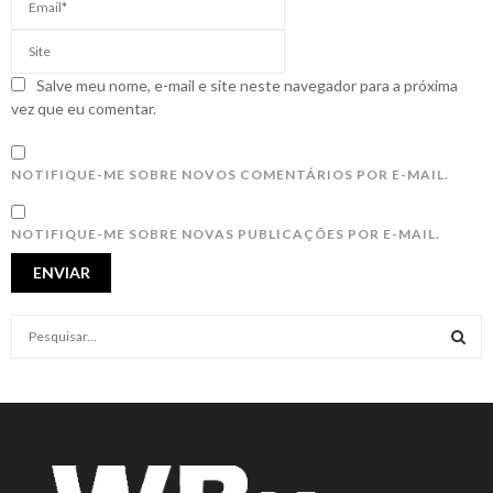
Salve meu nome, e-mail e site neste navegador para a próxima
vez que eu comentar.
NOTIFIQUE-ME SOBRE NOVOS COMENTÁRIOS POR E-MAIL.
NOTIFIQUE-ME SOBRE NOVAS PUBLICAÇÕES POR E-MAIL.
S
e
a
S
r
c
E
h
f
A
o