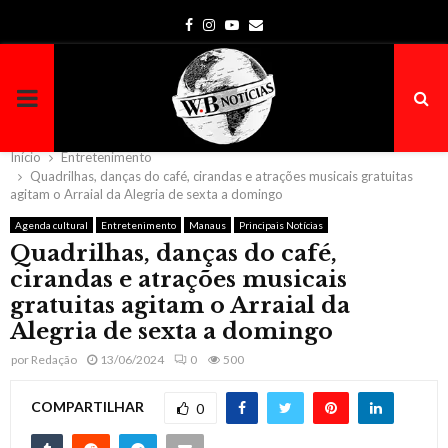
Facebook
Instagram
Youtube
Email
PRIMARY
MENU
Início
Entretenimento
Quadrilhas, danças do café, cirandas e atrações musicais gratuitas
agitam o Arraial da Alegria de sexta a domingo
Agenda cultural
Entretenimento
Manaus
Principais Notícias
Quadrilhas, danças do café,
cirandas e atrações musicais
gratuitas agitam o Arraial da
Alegria de sexta a domingo
por
Redação
13/06/2024
0
500
COMPARTILHAR
0