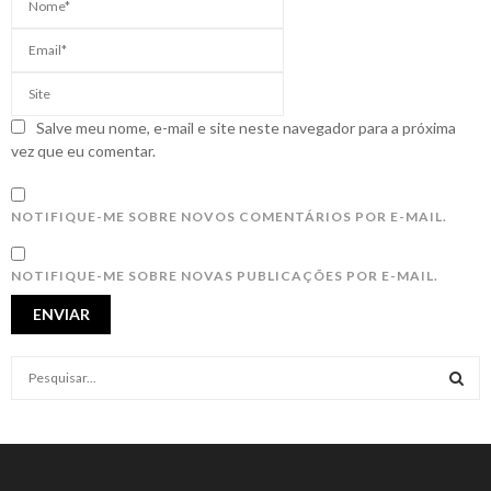
Salve meu nome, e-mail e site neste navegador para a próxima
vez que eu comentar.
NOTIFIQUE-ME SOBRE NOVOS COMENTÁRIOS POR E-MAIL.
NOTIFIQUE-ME SOBRE NOVAS PUBLICAÇÕES POR E-MAIL.
S
e
a
S
r
c
E
h