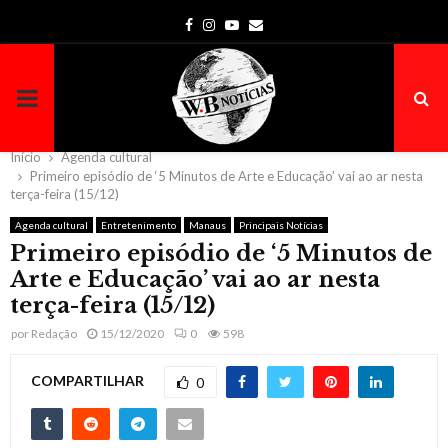
Facebook
Instagram
Youtube
Email
PRIMARY
MENU
Início
Agenda cultural
Primeiro episódio de ‘5 Minutos de Arte e Educação’ vai ao ar nesta
terça-feira (15/12)
Agenda cultural
Entretenimento
Manaus
Principais Notícias
Primeiro episódio de ‘5 Minutos de
Arte e Educação’ vai ao ar nesta
terça-feira (15/12)
por
Redação
15/12/2020
0
598
COMPARTILHAR
0