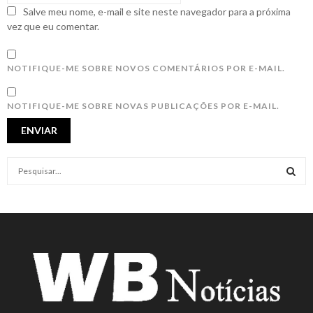
Salve meu nome, e-mail e site neste navegador para a próxima
vez que eu comentar.
NOTIFIQUE-ME SOBRE NOVOS COMENTÁRIOS POR E-MAIL.
NOTIFIQUE-ME SOBRE NOVAS PUBLICAÇÕES POR E-MAIL.
S
e
a
S
r
c
E
h
f
A
o
r
R
:
C