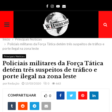
Facebook
Instagram
Youtube
Email
PRIMARY
MENU
Início
Principais Notícias
Policiais militares da Força Tática detém três suspeitos de tráfico e
porte ilegal na zona leste
Principais Notícias
Policiais militares da Força Tática
detém três suspeitos de tráfico e
porte ilegal na zona leste
por
Redação
13/03/2020
0
663
COMPARTILHAR
0