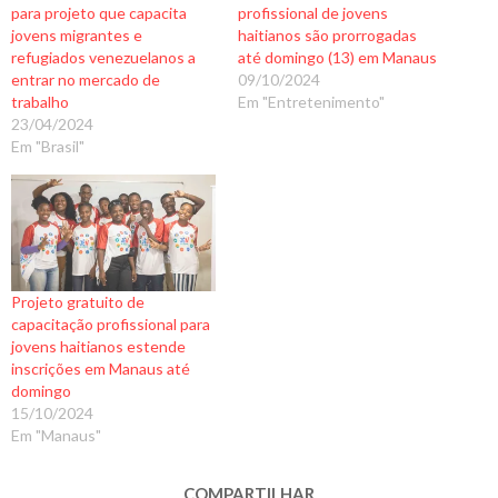
d
para projeto que capacita
profissional de jovens
o
jovens migrantes e
haitianos são prorrogadas
refugiados venezuelanos a
até domingo (13) em Manaus
.
entrar no mercado de
09/10/2024
.
trabalho
Em "Entretenimento"
.
23/04/2024
Em "Brasil"
Projeto gratuito de
capacitação profissional para
jovens haitianos estende
inscrições em Manaus até
domingo
15/10/2024
Em "Manaus"
COMPARTILHAR