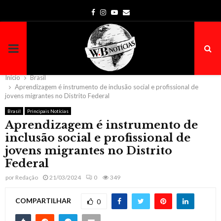
Facebook
Instagram
Youtube
Email
PRIMARY
MENU
Início
Brasil
Aprendizagem é instrumento de inclusão social e profissional de
jovens migrantes no Distrito Federal
Brasil
Principais Notícias
Aprendizagem é instrumento de
inclusão social e profissional de
jovens migrantes no Distrito
Federal
por
Redação
21/03/2024
0
349
COMPARTILHAR
0