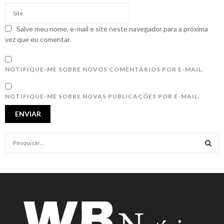
Salve meu nome, e-mail e site neste navegador para a próxima
vez que eu comentar.
NOTIFIQUE-ME SOBRE NOVOS COMENTÁRIOS POR E-MAIL.
NOTIFIQUE-ME SOBRE NOVAS PUBLICAÇÕES POR E-MAIL.
S
e
a
S
r
c
E
h
f
A
o
r
R