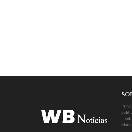
SO
Princ
polít
També
Mana