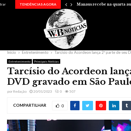
rry em uma…
trar
TENDÊNCIAS AGORA
Manaus recebe na quarta au
Início
Entretenimento
Tarcísio do Acordeon lança 2ª parte de seu
Entretenimento
Principais Notícias
Tarcísio do Acordeon lança
DVD gravado em São Paul
por
Redação
20/01/2023
0
507
COMPARTILHAR
0