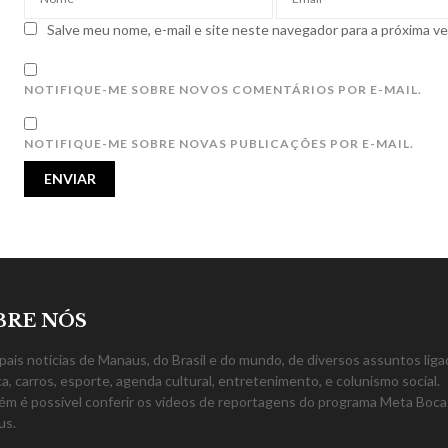
Salve meu nome, e-mail e site neste navegador para a próxima v
NOTIFIQUE-ME SOBRE NOVOS COMENTÁRIOS POR E-MAIL.
NOTIFIQUE-ME SOBRE NOVAS PUBLICAÇÕES POR E-MAIL.
BRE NÓS
ipais notícias de Manaus, do Brasil e do mundo, de diversos assuntos liga
ica, carros, esporte, agenda cultural, entretenimento, e colunismo social.
m é possível conferir os vídeos de reportagens do programa Meta Boca
us.