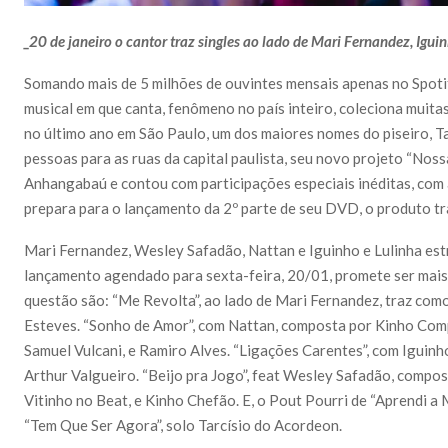
_20 de janeiro o cantor traz singles ao lado de Mari Fernandez, Igui
Somando mais de 5 milhões de ouvintes mensais apenas no Spotif
musical em que canta, fenômeno no país inteiro, coleciona muit
no último ano em São Paulo, um dos maiores nomes do piseiro, T
pessoas para as ruas da capital paulista, seu novo projeto “Noss
Anhangabaú e contou com participações especiais inéditas, com a
prepara para o lançamento da 2º parte de seu DVD, o produto tr
Mari Fernandez, Wesley Safadão, Nattan e Iguinho e Lulinha estr
lançamento agendado para sexta-feira, 20/01, promete ser mais 
questão são: “Me Revolta”, ao lado de Mari Fernandez, traz co
Esteves. “Sonho de Amor”, com Nattan, composta por Kinho Comp
Samuel Vulcani, e Ramiro Alves. “Ligações Carentes”, com Iguinh
Arthur Valgueiro. “Beijo pra Jogo”, feat Wesley Safadão, compo
Vitinho no Beat, e Kinho Chefão. E, o Pout Pourri de “Aprendi a M
“Tem Que Ser Agora”, solo Tarcísio do Acordeon.