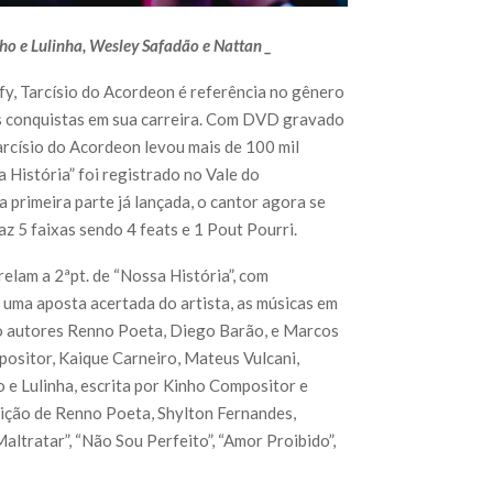
nho e Lulinha, Wesley Safadão e Nattan _
y, Tarcísio do Acordeon é referência no gênero
as conquistas em sua carreira. Com DVD gravado
arcísio do Acordeon levou mais de 100 mil
a História” foi registrado no Vale do
 primeira parte já lançada, o cantor agora se
az 5 faixas sendo 4 feats e 1 Pout Pourri.
elam a 2ªpt. de “Nossa História”, com
uma aposta acertada do artista, as músicas em
mo autores Renno Poeta, Diego Barão, e Marcos
ositor, Kaique Carneiro, Mateus Vulcani,
o e Lulinha, escrita por Kinho Compositor e
sição de Renno Poeta, Shylton Fernandes,
altratar”, “Não Sou Perfeito”, “Amor Proibido”,