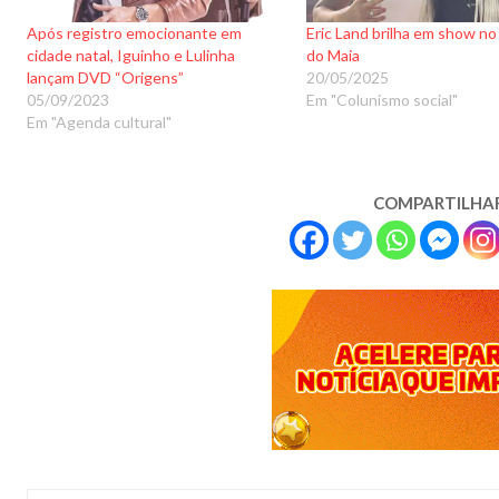
Após registro emocionante em
Eric Land brilha em show n
cidade natal, Iguinho e Lulinha
do Maia
lançam DVD “Origens”
20/05/2025
05/09/2023
Em "Colunismo social"
Em "Agenda cultural"
COMPARTILHA