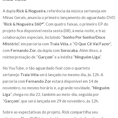
A dupla
Rick & Nogueira
, referência da música sertaneja em
Minas Gerais, anuncia o primeiro lançamento do aguardado DVD
“
Rick & Nogueira 360°
”. Com quatro faixas, o primeiro EP do
projeto fica disponível nesta sexta (08), à meia-noite, e traz
colaborações especiais, incluindo “
Sonho Por Sonho/Doce
Mistério
”, em parceria com
Traia Véia
, e “
O Que Cê Vai Fazer
”,
com
Fernando Zor
, da dupla com
Sorocaba
. Além disso, a
reinterpretação de “
Garçom
” e a inédita “
Ninguém Liga
”.
No YouTube, o tão aguardado feat com o quarteto
sertanejo
Traia Véia
será lançado no mesmo dia, às 12h. A
parceria com
Fernando Zor
estará disponível em 14 de
novembro, no mesmo horário e, a grande novidade, “
Ninguém
Liga
“, chega no dia 22, também ao meio-dia, seguida por
“
Garçom
”, que será lançada em 29 de novembro, às 12h.
Sobre as expectativas do projeto, Rick compartilha seu