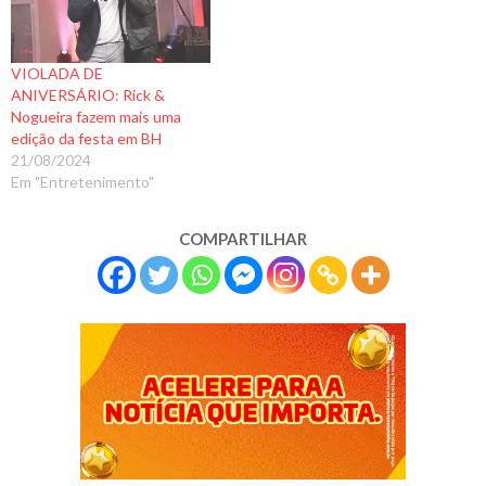
VIOLADA DE
ANIVERSÁRIO: Rick &
Nogueira fazem mais uma
edição da festa em BH
21/08/2024
Em "Entretenimento"
COMPARTILHAR