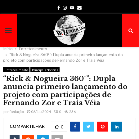
Facebook
Instagram
Youtube
Email
PRIMARY
MENU
Início
Entretenimento
“Rick & Nogueira 360°”: Dupla anuncia primeiro lançamento do
projeto com participações de Fernando Zor e Traia Véia
Entretenimento
Principais Notícias
“Rick & Nogueira 360°”: Dupla
anuncia primeiro lançamento do
projeto com participações de
Fernando Zor e Traia Véia
por
Redação
06/11/2024
0
236
COMPARTILHAR
0