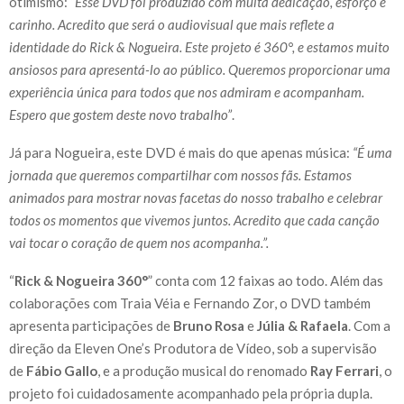
otimismo:
“Esse DVD foi produzido com muita dedicação, esforço e
carinho. Acredito que será o audiovisual que mais reflete a
identidade do Rick & Nogueira. Este projeto é 360°, e estamos muito
ansiosos para apresentá-lo ao público. Queremos proporcionar uma
experiência única para todos que nos admiram e acompanham.
Espero que gostem deste novo trabalho”
.
Já para Nogueira, este DVD é mais do que apenas música:
“É uma
jornada que queremos compartilhar com nossos fãs. Estamos
animados para mostrar novas facetas do nosso trabalho e celebrar
todos os momentos que vivemos juntos. Acredito que cada canção
vai tocar o coração de quem nos acompanha.”.
“
Rick & Nogueira 360°
” conta com 12 faixas ao todo. Além das
colaborações com Traia Véia e Fernando Zor, o DVD também
apresenta participações de
Bruno Rosa
e
Júlia & Rafaela
. Com a
direção da Eleven One’s Produtora de Vídeo, sob a supervisão
de
Fábio Gallo
, e a produção musical do renomado
Ray Ferrari
, o
projeto foi cuidadosamente acompanhado pela própria dupla.