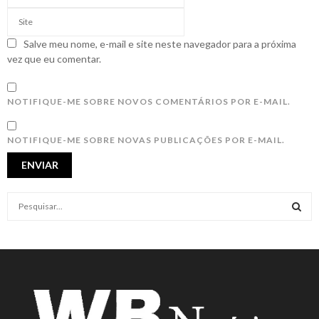
Salve meu nome, e-mail e site neste navegador para a próxima
vez que eu comentar.
NOTIFIQUE-ME SOBRE NOVOS COMENTÁRIOS POR E-MAIL.
NOTIFIQUE-ME SOBRE NOVAS PUBLICAÇÕES POR E-MAIL.
S
e
a
S
r
c
E
h
f
A
o