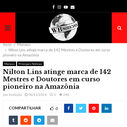
Facebook
Instagram
Youtube
Email
PRIMARY
MENU
Início
Manaus
Nilton Lins atinge marca de 142 Mestres e Doutores em curso
pioneiro na Amazônia
Manaus
Principais Notícias
Nilton Lins atinge marca de 142
Mestres e Doutores em curso
pioneiro na Amazônia
por
Redação
06/11/2024
0
245
COMPARTILHAR
0