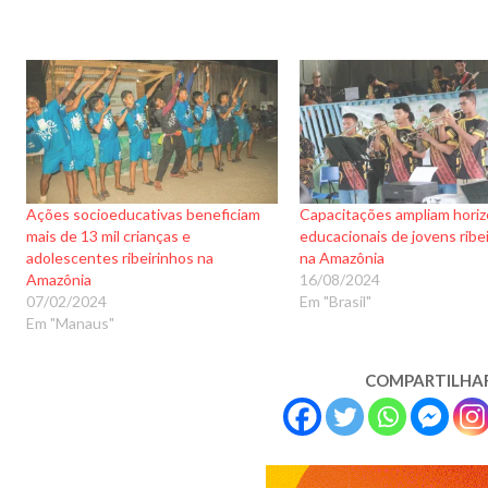
Ações socioeducativas beneficiam
Capacitações ampliam hori
mais de 13 mil crianças e
educacionais de jovens ribe
adolescentes ribeirinhos na
na Amazônia
Amazônia
16/08/2024
07/02/2024
Em "Brasil"
Em "Manaus"
COMPARTILHA