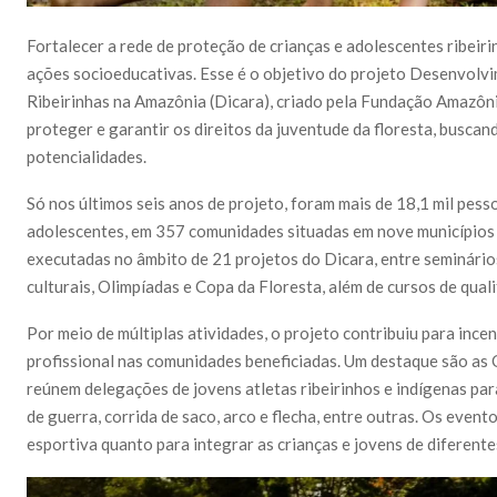
Fortalecer a rede de proteção de crianças e adolescentes ribei
ações socioeducativas. Esse é o objetivo do projeto Desenvolvi
Ribeirinhas na Amazônia (Dicara), criado pela Fundação Amazônia
proteger e garantir os direitos da juventude da floresta, busca
potencialidades.
Só nos últimos seis anos de projeto, foram mais de 18,1 mil pess
adolescentes, em 357 comunidades situadas em nove municípios
executadas no âmbito de 21 projetos do Dicara, entre seminários
culturais, Olimpíadas e Copa da Floresta, além de cursos de quali
Por meio de múltiplas atividades, o projeto contribuiu para incent
profissional nas comunidades beneficiadas. Um destaque são as 
reúnem delegações de jovens atletas ribeirinhos e indígenas pa
de guerra, corrida de saco, arco e flecha, entre outras. Os event
esportiva quanto para integrar as crianças e jovens de diferent