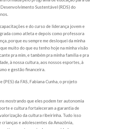
 Desenvolvimento Sustentável (RDS) do
anos.
s capacitações e do curso de liderança jovem e
egrada como atleta e depois como professora
ança, porque eu sempre me desloquei da minha
i que muito do que eu tenho hoje na minha visão
icante pra mim, e também pra minha família e pra
de, à nossa cultura, aos nossos esportes, à
ismo e gestão financeira.
e (PES) da FAS, Fabiana Cunha, o projeto
vens mostrando que eles podem ter autonomia
sporte e cultura fortaleceram a garantia de
valorização da cultura ribeirinha. Tudo isso
e crianças e adolescentes da Amazônia,