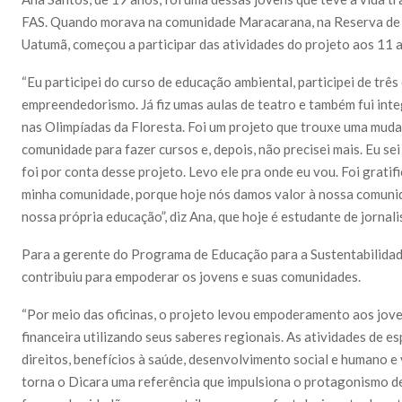
FAS. Quando morava na comunidade Maracarana, na Reserva de
Uatumã, começou a participar das atividades do projeto aos 11 
“Eu participei do curso de educação ambiental, participei de trê
empreendedorismo. Já fiz umas aulas de teatro e também fui int
nas Olimpíadas da Floresta. Foi um projeto que trouxe uma mud
comunidade para fazer cursos e, depois, não precisei mais. Eu se
foi por conta desse projeto. Levo ele pra onde eu vou. Foi gratif
minha comunidade, porque hoje nós damos valor à nossa comunida
nossa própria educação”, diz Ana, que hoje é estudante de jornal
Para a gerente do Programa de Educação para a Sustentabilidad
contribuiu para empoderar os jovens e suas comunidades.
“Por meio das oficinas, o projeto levou empoderamento aos jo
financeira utilizando seus saberes regionais. As atividades de e
direitos, benefícios à saúde, desenvolvimento social e humano e 
torna o Dicara uma referência que impulsiona o protagonismo d