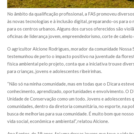
No âmbito da qualificação profissional, a FAS promoveu diversos
às novas tecnologias e à inclusão digital, preparando-os para o
para os centros urbanos. Alguns dos cursos oferecidos são violã
oficinas de liderança jovem, empreendedorismo, corte de cabelo 
O agricultor Alcione Rodrigues, morador da comunidade Nossa Se
testemunhou de perto o impacto positivo na juventude da flores
física ambiental pelo projeto, conta que a iniciativa trouxe div
para crianças, jovens e adolescentes ribeirinhas.
“Não só na minha comunidade, mas em todas que o Dicara esteve
conhecimento, aprendizado, oportunidades e envolvimento. O Di
Unidade de Conservação como um todo. Jovens e adolescentes qu
comunidades, dentro da diretoria comunitária, no esporte, na po
busca de melhorias para sua comunidade. É muito bom que nossos
vida social, econômica e ambiental”, relatou Alcione.
Ana Santos, de 19 anos, foi uma dessas jovens que teve a vida 