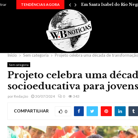
 entre…
ntrar
TENDÊNCIAS AGORA
Em Santa Isabel do Rio Neg
Início
Sem categoria
Projeto celebra uma década de transformação 
Sem categoria
Projeto celebra uma déca
socioeducativa para jovens
por
Redação
30/07/2024
0
343
COMPARTILHAR
0