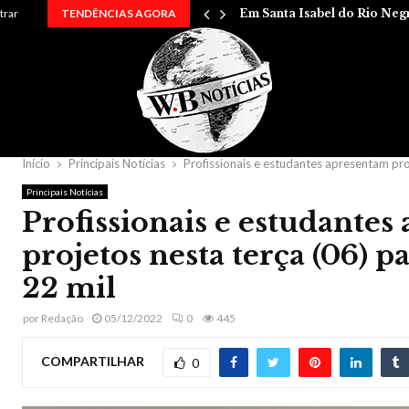
 entre…
trar
TENDÊNCIAS AGORA
Em Santa Isabel do Rio Neg
Início
Principais Notícias
Profissionais e estudantes apresentam pro
Principais Notícias
Profissionais e estudantes
projetos nesta terça (06) p
22 mil
por
Redação
05/12/2022
0
445
COMPARTILHAR
0