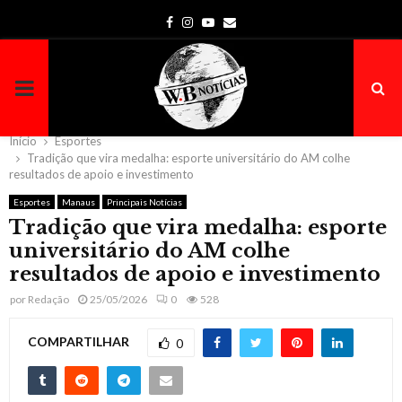
Facebook
Instagram
Youtube
Email
PRIMARY
MENU
Início
Esportes
Tradição que vira medalha: esporte universitário do AM colhe
resultados de apoio e investimento
Esportes
Manaus
Principais Notícias
Tradição que vira medalha: esporte
universitário do AM colhe
resultados de apoio e investimento
por
Redação
25/05/2026
0
528
COMPARTILHAR
0