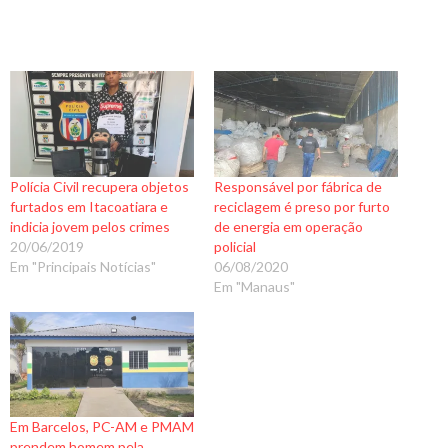
Polícia Civil recupera objetos
Responsável por fábrica de
furtados em Itacoatiara e
reciclagem é preso por furto
indicia jovem pelos crimes
de energia em operação
20/06/2019
policial
Em "Principais Notícias"
06/08/2020
Em "Manaus"
Em Barcelos, PC-AM e PMAM
prendem homem pela