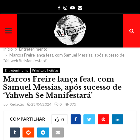
Facebook
Instagram
Youtube
Email
PRIMARY
MENU
Início
Entretenimento
Marcos Freire lança feat. com Samuel Messias, após sucesso de
‘Yahweh Se Manifestará’
Entretenimento
Principais Notícias
Marcos Freire lança feat. com
Samuel Messias, após sucesso de
‘Yahweh Se Manifestará’
por
Redação
23/04/2024
0
375
COMPARTILHAR
0