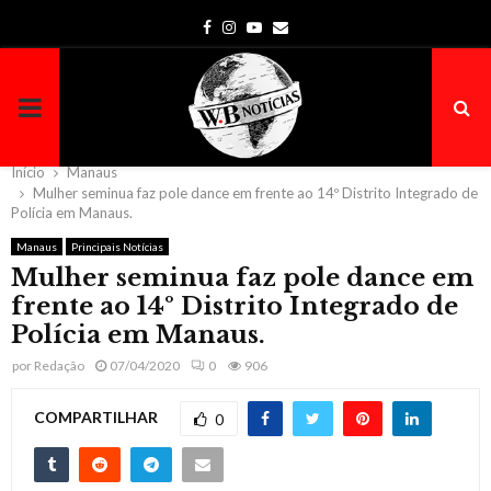
Facebook
Instagram
Youtube
Email
PRIMARY
MENU
Início
Manaus
Mulher seminua faz pole dance em frente ao 14º Distrito Integrado de
Polícia em Manaus.
Manaus
Principais Notícias
Mulher seminua faz pole dance em
frente ao 14º Distrito Integrado de
Polícia em Manaus.
por
Redação
07/04/2020
0
906
COMPARTILHAR
0