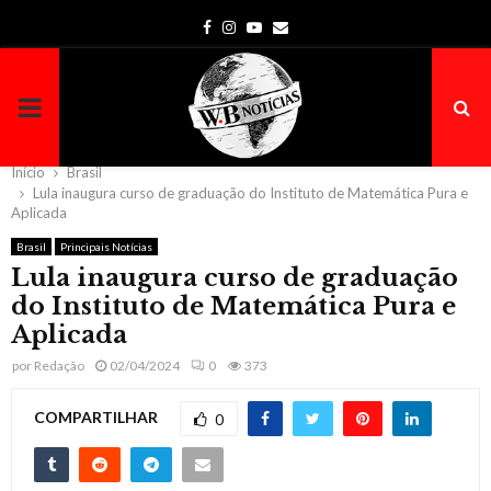
Facebook
Instagram
Youtube
Email
PRIMARY
MENU
Início
Brasil
Lula inaugura curso de graduação do Instituto de Matemática Pura e
Aplicada
Brasil
Principais Notícias
Lula inaugura curso de graduação
do Instituto de Matemática Pura e
Aplicada
por
Redação
02/04/2024
0
373
COMPARTILHAR
0