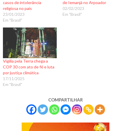
casos de intolerância
de Iemanjá no Arpoador
religiosa no país
02/02/2023
23/01/2023
Em "Brasil"
Em "Brasil"
Vigília pela Terra chega a
COP 30 com ato de fé e luta
por justiça climática
17/11/2025
Em "Brasil"
COMPARTILHAR