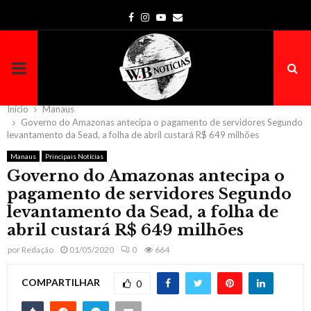
Facebook
Instagram
Youtube
Email
PRIMARY
MENU
Início
Manaus
Governo do Amazonas antecipa o pagamento de servidores Segundo
levantamento da Sead, a folha de abril custará R$ 649 milhões
Manaus
Principais Notícias
Governo do Amazonas antecipa o
pagamento de servidores Segundo
levantamento da Sead, a folha de
abril custará R$ 649 milhões
por
Redação
01/05/2020
0
664
COMPARTILHAR
0