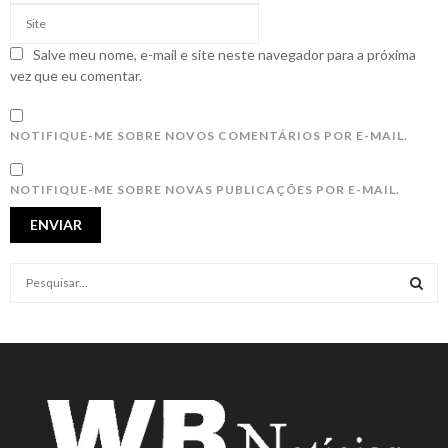
Salve meu nome, e-mail e site neste navegador para a próxima
vez que eu comentar.
NOTIFIQUE-ME SOBRE NOVOS COMENTÁRIOS POR E-MAIL.
NOTIFIQUE-ME SOBRE NOVAS PUBLICAÇÕES POR E-MAIL.
S
e
a
S
r
c
E
h
f
A
o
r
R