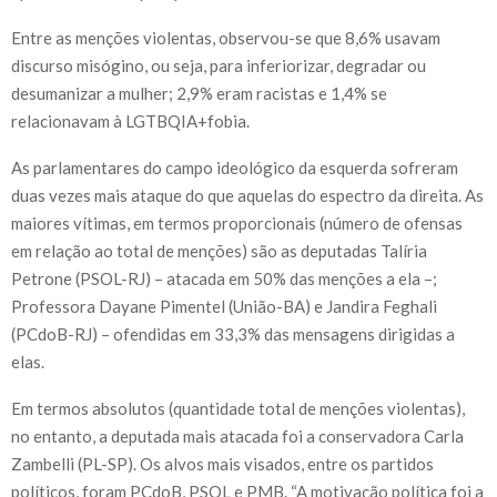
Entre as menções violentas, observou-se que 8,6% usavam
discurso misógino, ou seja, para inferiorizar, degradar ou
desumanizar a mulher; 2,9% eram racistas e 1,4% se
relacionavam à LGTBQIA+fobia.
As parlamentares do campo ideológico da esquerda sofreram
duas vezes mais ataque do que aquelas do espectro da direita. As
maiores vítimas, em termos proporcionais (número de ofensas
em relação ao total de menções) são as deputadas Talíria
Petrone (PSOL-RJ) – atacada em 50% das menções a ela –;
Professora Dayane Pimentel (União-BA) e Jandira Feghali
(PCdoB-RJ) – ofendidas em 33,3% das mensagens dirigidas a
elas.
Em termos absolutos (quantidade total de menções violentas),
no entanto, a deputada mais atacada foi a conservadora Carla
Zambelli (PL-SP). Os alvos mais visados, entre os partidos
políticos, foram PCdoB, PSOL e PMB. “A motivação política foi a