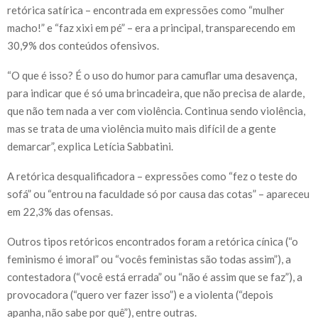
retórica satírica – encontrada em expressões como “mulher
macho!” e “faz xixi em pé” – era a principal, transparecendo em
30,9% dos conteúdos ofensivos.
“O que é isso? É o uso do humor para camuflar uma desavença,
para indicar que é só uma brincadeira, que não precisa de alarde,
que não tem nada a ver com violência. Continua sendo violência,
mas se trata de uma violência muito mais difícil de a gente
demarcar”, explica Letícia Sabbatini.
A retórica desqualificadora – expressões como “fez o teste do
sofá” ou “entrou na faculdade só por causa das cotas” – apareceu
em 22,3% das ofensas.
Outros tipos retóricos encontrados foram a retórica cínica (“o
feminismo é imoral” ou “vocês feministas são todas assim”), a
contestadora (“você está errada” ou “não é assim que se faz”), a
provocadora (“quero ver fazer isso”) e a violenta (“depois
apanha, não sabe por quê”), entre outras.