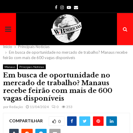
Facebook
Instagram
Youtube
Email
PRIMARY
MENU
Início
Principais Notícias
Em busca de oportunidade no mercado de trabalho? Manaus recebe
feirão com mais de 600 vagas disponíveis
Manaus
Principais Notícias
Em busca de oportunidade no
mercado de trabalho? Manaus
recebe feirão com mais de 600
vagas disponíveis
por
Redação
11/04/2024
0
353
COMPARTILHAR
0