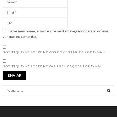
Salve meu nome, e-mail e site neste navegador para a próxima
vez que eu comentar.
NOTIFIQUE-ME SOBRE NOVOS COMENTÁRIOS POR E-MAIL.
NOTIFIQUE-ME SOBRE NOVAS PUBLICAÇÕES POR E-MAIL.
S
e
a
S
r
c
E
h