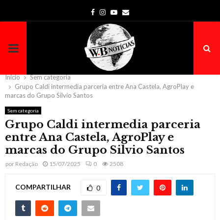
Facebook
Instagram
Youtube
Email
PRIMARY
MENU
Início
Sem categoria
Grupo Caldi intermedia parceria entre Ana Castela, AgroPlay e
marcas do Grupo Silvio Santos
Sem categoria
Grupo Caldi intermedia parceria
entre Ana Castela, AgroPlay e
marcas do Grupo Silvio Santos
por
Redação
15/07/2025
0
2508
COMPARTILHAR
0