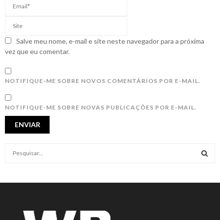
Salve meu nome, e-mail e site neste navegador para a próxima
vez que eu comentar.
NOTIFIQUE-ME SOBRE NOVOS COMENTÁRIOS POR E-MAIL.
NOTIFIQUE-ME SOBRE NOVAS PUBLICAÇÕES POR E-MAIL.
S
e
a
S
r
c
E
h
f
A