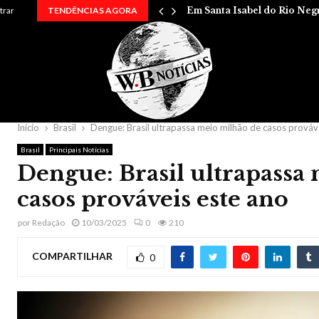
 entre…
trar
TENDÊNCIAS AGORA
Em Santa Isabel do Rio Neg
Início
Brasil
Dengue: Brasil ultrapassa meio milhão de casos prováv
Brasil
Principais Notícias
Dengue: Brasil ultrapassa
casos prováveis este ano
por
Redação
10/03/2025
0
210
COMPARTILHAR
0