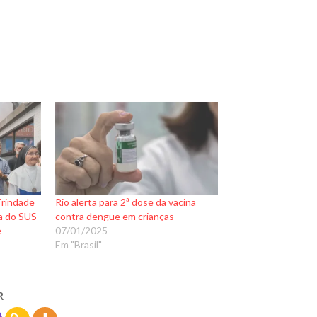
Trindade
Rio alerta para 2ª dose da vacina
ia do SUS
contra dengue em crianças
e
07/01/2025
Em "Brasil"
R