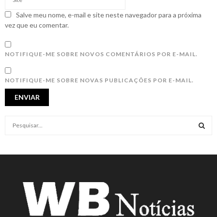
Salve meu nome, e-mail e site neste navegador para a próxima
vez que eu comentar.
NOTIFIQUE-ME SOBRE NOVOS COMENTÁRIOS POR E-MAIL.
NOTIFIQUE-ME SOBRE NOVAS PUBLICAÇÕES POR E-MAIL.
S
e
a
S
r
c
E
h
f
A
o
r
R
: