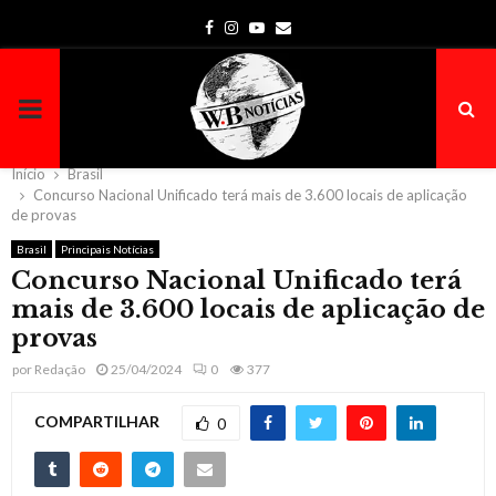
Facebook
Instagram
Youtube
Email
PRIMARY
MENU
Início
Brasil
Concurso Nacional Unificado terá mais de 3.600 locais de aplicação
de provas
Brasil
Principais Notícias
Concurso Nacional Unificado terá
mais de 3.600 locais de aplicação de
provas
por
Redação
25/04/2024
0
377
COMPARTILHAR
0