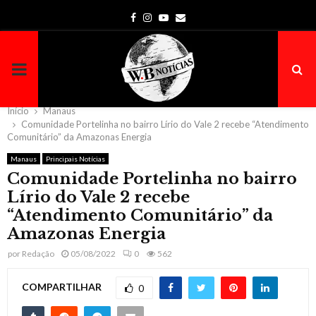
Facebook
Instagram
Youtube
Email
PRIMARY
MENU
Início
Manaus
Comunidade Portelinha no bairro Lírio do Vale 2 recebe “Atendimento
Comunitário” da Amazonas Energia
Manaus
Principais Notícias
Comunidade Portelinha no bairro
Lírio do Vale 2 recebe
“Atendimento Comunitário” da
Amazonas Energia
por
Redação
05/08/2022
0
562
COMPARTILHAR
0