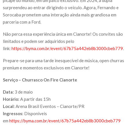
picape do mundo, em um palco exclusivo. Em 2024, a dupla
surpreendeu ao entrar dirigindo o veículo. Agora, Fernando e
Sorocaba prometem uma interação ainda mais grandiosa em
parceria com a Ford.
Não perca essa experiência única em Cianorte! Os convites são
limitados e podem ser adquiridos pelo
link:
https://byma.com.br/event/67b75a442eb8b3000cbeb779
.
Prepare-se para uma tarde inesquecível de música, open churras
premium e momentos exclusivos em Cianorte!
Serviço – Churrasco On Fire Cianorte
Data:
3 de maio
Horário:
A partir das 15h
Local:
Arena Brasil Eventos – Cianorte/PR
Ingressos:
Disponíveis
em
https://byma.com.br/event/67b75a442eb8b3000cbeb779