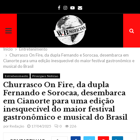
Facebook
Instagram
Youtube
Email
PRIMARY
MENU
Início
Entretenimento
Churrasco On Fire, da dupla Fernando e Sorocaa, desembarca em
Cianorte para uma edição inesquecível do maior festival gastronômico e
musical do Brasil
Entretenimento
Principais Notícias
Churrasco On Fire, da dupla
Fernando e Sorocaa, desembarca
em Cianorte para uma edição
inesquecível do maior festival
gastronômico e musical do Brasil
por
Redação
17/04/2025
0
226