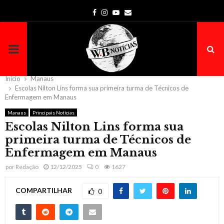
Facebook
Instagram
Youtube
Email
PRIMARY
MENU
Início
Manaus
Escolas Nilton Lins forma sua primeira turma de Técnicos de
Enfermagem em Manaus
Manaus
Principais Notícias
Escolas Nilton Lins forma sua
primeira turma de Técnicos de
Enfermagem em Manaus
por
Redação
12/12/2025
0
1627
COMPARTILHAR
0