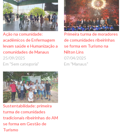
Ação na comunidade:
Primeira turma de moradores
acadêmicos de Enfermagem
de comunidades ribeirinhas
levam saúde e Humanização a
se forma em Turismo na
comunidades de Manaus
Nilton Lins
25/09/2025
07/04/2025
Em "Sem categoria"
Em "Manaus"
Sustentabilidade: primeira
turma de comunidades
tradicionais ribeirinhas do AM
se forma em Gestão de
Turismo