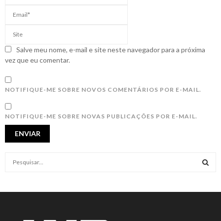
Salve meu nome, e-mail e site neste navegador para a próxima
vez que eu comentar.
NOTIFIQUE-ME SOBRE NOVOS COMENTÁRIOS POR E-MAIL.
NOTIFIQUE-ME SOBRE NOVAS PUBLICAÇÕES POR E-MAIL.
S
e
a
S
r
c
E
h
f