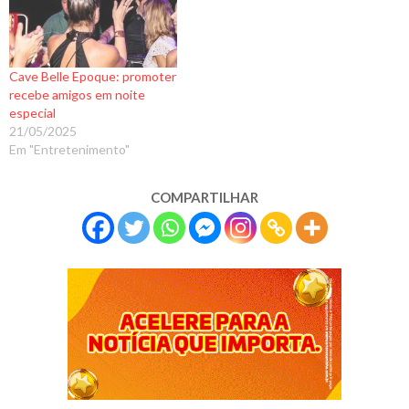
Cave Belle Epoque: promoter
recebe amigos em noite
especial
21/05/2025
Em "Entretenimento"
COMPARTILHAR