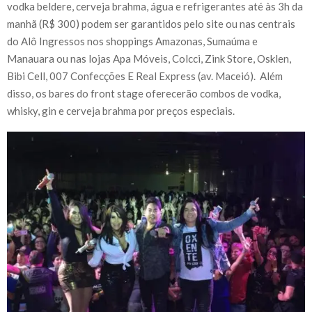
vodka beldere, cerveja brahma, água e refrigerantes até às 3h da
manhã (R$ 300) podem ser garantidos pelo site ou nas centrais
do Alô Ingressos nos shoppings Amazonas, Sumaúma e
Manauara ou nas lojas Apa Móveis, Colcci, Zink Store, Osklen,
Bibi Cell, 007 Confecções E Real Express (av. Maceió). Além
disso, os bares do front stage oferecerão combos de vodka,
whisky, gin e cerveja brahma por preços especiais.