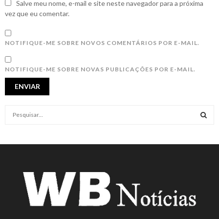
Salve meu nome, e-mail e site neste navegador para a próxima
vez que eu comentar.
NOTIFIQUE-ME SOBRE NOVOS COMENTÁRIOS POR E-MAIL.
NOTIFIQUE-ME SOBRE NOVAS PUBLICAÇÕES POR E-MAIL.
S
e
a
S
r
c
E
h
f
A
o
r
R
:
C