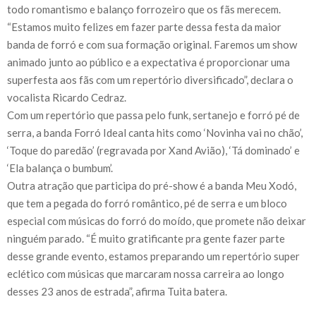
todo romantismo e balanço forrozeiro que os fãs merecem.
“Estamos muito felizes em fazer parte dessa festa da maior
banda de forró e com sua formação original. Faremos um show
animado junto ao público e a expectativa é proporcionar uma
superfesta aos fãs com um repertório diversificado”, declara o
vocalista Ricardo Cedraz.
Com um repertório que passa pelo funk, sertanejo e forró pé de
serra, a banda Forró Ideal canta hits como ‘Novinha vai no chão’,
‘Toque do paredão’ (regravada por Xand Avião), ‘Tá dominado’ e
‘Ela balança o bumbum’.
Outra atração que participa do pré-show é a banda Meu Xodó,
que tem a pegada do forró romântico, pé de serra e um bloco
especial com músicas do forró do moído, que promete não deixar
ninguém parado. “É muito gratificante pra gente fazer parte
desse grande evento, estamos preparando um repertório super
eclético com músicas que marcaram nossa carreira ao longo
desses 23 anos de estrada”, afirma Tuita batera.