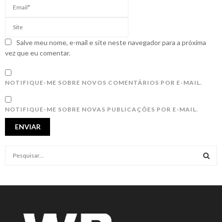
Salve meu nome, e-mail e site neste navegador para a próxima
vez que eu comentar.
NOTIFIQUE-ME SOBRE NOVOS COMENTÁRIOS POR E-MAIL.
NOTIFIQUE-ME SOBRE NOVAS PUBLICAÇÕES POR E-MAIL.
S
e
a
S
r
c
E
h
f
A