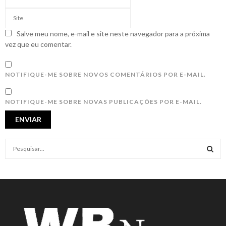
Salve meu nome, e-mail e site neste navegador para a próxima
vez que eu comentar.
NOTIFIQUE-ME SOBRE NOVOS COMENTÁRIOS POR E-MAIL.
NOTIFIQUE-ME SOBRE NOVAS PUBLICAÇÕES POR E-MAIL.
S
e
a
S
r
c
E
h
f
A
o