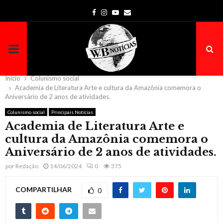
Facebook
Instagram
Youtube
Email
PRIMARY
MENU
Início
Colunismo social
Academia de Literatura Arte e cultura da Amazônia comemora o
Aniversário de 2 anos de atividades.
Colunismo social
Principais Notícias
Academia de Literatura Arte e
cultura da Amazônia comemora o
Aniversário de 2 anos de atividades.
por
Redação
14/06/2024
0
375
COMPARTILHAR
0