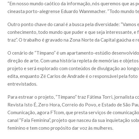
“Em nosso mundo caótico da informação, nós queremos que as pe
cineasta porto-alegrense Eduardo Wannmacher. “Todo mundo tem
Outro ponto chave do canal é a busca pela diversidade: “Vamos 
conhecimento, todo mundo que puder e que seja interessante, e f
traz”. O trabalho é gravado na Zona Norte da Capital gaúcha e re
O cenário de “Tímpano” é um apartamento-estúdio desenvolvido 
direção de arte. Com uma história repleta de memórias e objetos
projeto e será explorado com conteúdos de divulgação ao long
edita, enquanto Zé Carlos de Andrade é o responsável pela foto 
entrevistados.
Para estrear o projeto, “Tímpano” traz Fátima Torri, jornalist
Revista Isto É, Zero Hora, Correio do Povo, e Estado de São Pa
Comunicação, agora FTcom, que presta serviços de comunicação 
canal “Fala Feminina”, projeto que nasceu da sua inquietação so
feminino e tem como propósito dar voz às mulheres.