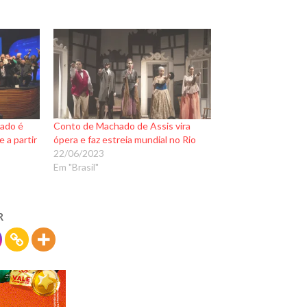
mado é
Conto de Machado de Assis vira
 a partir
ópera e faz estreia mundial no Rio
22/06/2023
Em "Brasil"
R