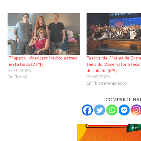
‘Tímpano’: videocast inédito estreia
Festival de Cinema de Gra
nesta terça (27/1)
tema do Observatório Iecine
27/01/2026
de sábado (6/9)
Em "Brasil"
05/09/2025
Em "Entretenimento"
COMPARTILHA