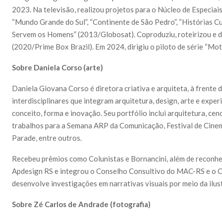
2023. Na televisão, realizou projetos para o Núcleo de Especiai
“Mundo Grande do Sul”, “Continente de São Pedro”, “Histórias Cu
Servem os Homens” (2013/Globosat). Coproduziu, roteirizou e di
(2020/Prime Box Brazil). Em 2024, dirigiu o piloto de série “Moto
Sobre Daniela Corso (arte)
Daniela Giovana Corso é diretora criativa e arquiteta, à frente
interdisciplinares que integram arquitetura, design, arte e expe
conceito, forma e inovação. Seu portfólio inclui arquitetura, ce
trabalhos para a Semana ARP da Comunicação, Festival de Cinem
Parade, entre outros.
Recebeu prêmios como Colunistas e Bornancini, além de reconhe
Apdesign RS e integrou o Conselho Consultivo do MAC-RS e o C
desenvolve investigações em narrativas visuais por meio da ilust
Sobre Zé Carlos de Andrade (fotografia)