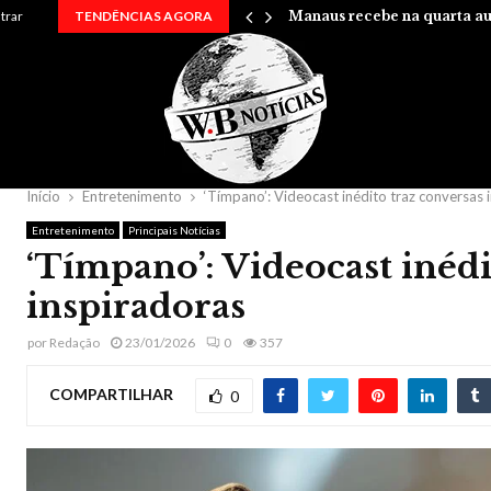
rry em uma…
ntrar
TENDÊNCIAS AGORA
Manaus recebe na quarta au
Início
Entretenimento
‘Tímpano’: Videocast inédito traz conversas 
Entretenimento
Principais Notícias
‘Tímpano’: Videocast inédi
inspiradoras
por
Redação
23/01/2026
0
357
COMPARTILHAR
0