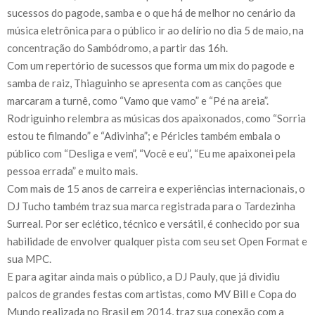
sucessos do pagode, samba e o que há de melhor no cenário da
música eletrônica para o público ir ao delírio no dia 5 de maio, na
concentração do Sambódromo, a partir das 16h.
Com um repertório de sucessos que forma um mix do pagode e
samba de raiz, Thiaguinho se apresenta com as canções que
marcaram a turnê, como “Vamo que vamo” e “Pé na areia”.
Rodriguinho relembra as músicas dos apaixonados, como “Sorria
estou te filmando” e “Adivinha”; e Péricles também embala o
público com “Desliga e vem”, “Você e eu”, “Eu me apaixonei pela
pessoa errada” e muito mais.
Com mais de 15 anos de carreira e experiências internacionais, o
DJ Tucho também traz sua marca registrada para o Tardezinha
Surreal. Por ser eclético, técnico e versátil, é conhecido por sua
habilidade de envolver qualquer pista com seu set Open Format e
sua MPC.
E para agitar ainda mais o público, a DJ Pauly, que já dividiu
palcos de grandes festas com artistas, como MV Bill e Copa do
Mundo realizada no Brasil em 2014, traz sua conexão com a