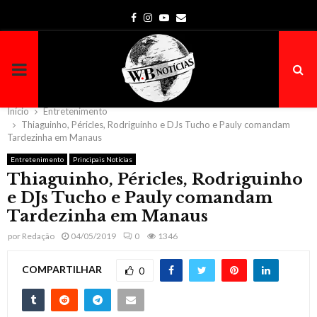
Facebook
Instagram
Youtube
Email
PRIMARY
MENU
Início
Entretenimento
Thiaguinho, Péricles, Rodriguinho e DJs Tucho e Pauly comandam
Tardezinha em Manaus
Entretenimento
Principais Notícias
Thiaguinho, Péricles, Rodriguinho
e DJs Tucho e Pauly comandam
Tardezinha em Manaus
por
Redação
04/05/2019
0
1346
COMPARTILHAR
0