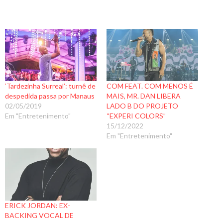
‘Tardezinha Surreal’: turnê de
COM FEAT. COM MENOS É
despedida passa por Manaus
MAIS, MR. DAN LIBERA
02/05/2019
LADO B DO PROJETO
Em "Entretenimento"
“EXPERI COLORS”
15/12/2022
Em "Entretenimento"
ERICK JORDAN: EX-
BACKING VOCAL DE