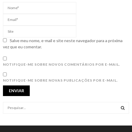
Salve meu nome, e-mail e site neste navegador para a próxima
vez que eu comentar.
NOTIFIQUE-ME SOBRE NOVOS COMENTÁRIOS POR E-MAIL.
NOTIFIQUE-ME SOBRE NOVAS PUBLICAÇÕES POR E-MAIL.
S
e
a
S
r
c
E