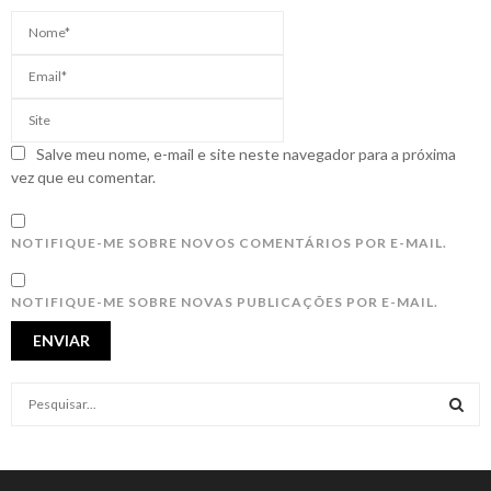
Salve meu nome, e-mail e site neste navegador para a próxima
vez que eu comentar.
NOTIFIQUE-ME SOBRE NOVOS COMENTÁRIOS POR E-MAIL.
NOTIFIQUE-ME SOBRE NOVAS PUBLICAÇÕES POR E-MAIL.
S
e
a
S
r
c