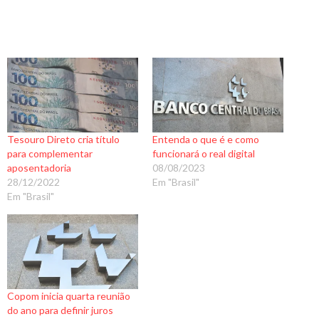
Tesouro Direto cria título
Entenda o que é e como
para complementar
funcionará o real digital
aposentadoria
08/08/2023
28/12/2022
Em "Brasil"
Em "Brasil"
Copom inicia quarta reunião
do ano para definir juros