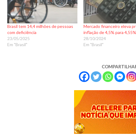
Brasil tem 14,4 milhões de pessoas
Mercado financeiro eleva pr
com deficiência
inflação de 4,5% para 4,55
23/05/2025
28/10/2024
Em "Brasil"
Em "Brasil"
COMPARTILHA