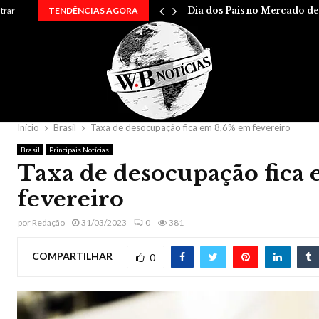
…
ntrar
TENDÊNCIAS AGORA
Dia dos Pais no Mercado d
Início
Brasil
Taxa de desocupação fica em 8,6% em fevereiro
Brasil
Principais Notícias
Taxa de desocupação fica
fevereiro
por
Redação
31/03/2023
0
381
COMPARTILHAR
0