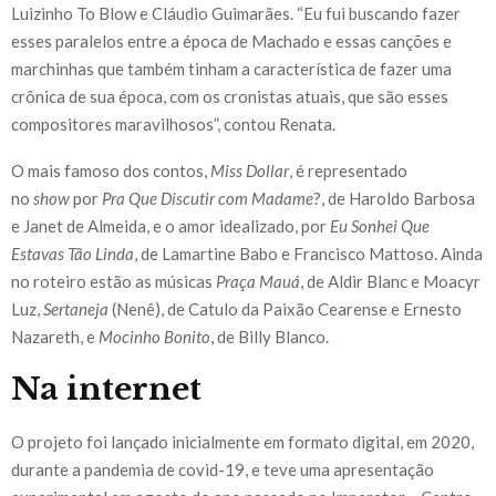
Luizinho To Blow e Cláudio Guimarães. “Eu fui buscando fazer
esses paralelos entre a época de Machado e essas canções e
marchinhas que também tinham a característica de fazer uma
crônica de sua época, com os cronistas atuais, que são esses
compositores maravilhosos”, contou Renata.
O mais famoso dos contos,
Miss Dollar
, é representado
no
show
por
Pra Que Discutir com Madame
?, de Haroldo Barbosa
e Janet de Almeida, e o amor idealizado, por
Eu Sonhei Que
Estavas Tão Linda
, de Lamartine Babo e Francisco Mattoso. Ainda
no roteiro estão as músicas
Praça Mauá
, de Aldir Blanc e Moacyr
Luz,
Sertaneja
(Nenê), de Catulo da Paixão Cearense e Ernesto
Nazareth, e
Mocinho Bonito
, de Billy Blanco.
Na internet
O projeto foi lançado inicialmente em formato digital, em 2020,
durante a pandemia de covid-19, e teve uma apresentação