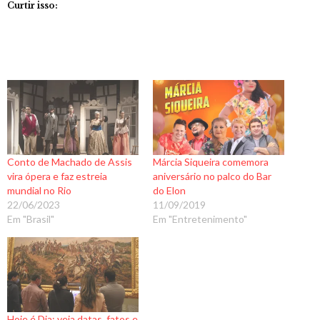
Curtir isso:
Conto de Machado de Assis
Márcia Siqueira comemora
vira ópera e faz estreia
aniversário no palco do Bar
mundial no Rio
do Elon
22/06/2023
11/09/2019
Em "Brasil"
Em "Entretenimento"
Hoje é Dia: veja datas, fatos e