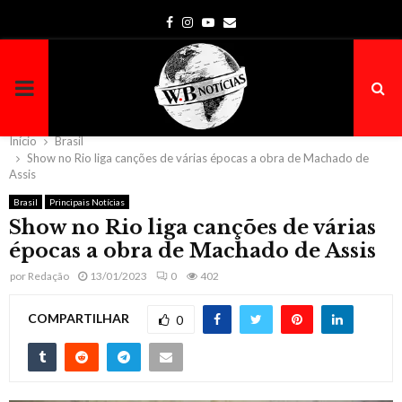
Facebook
Instagram
Youtube
Email
PRIMARY
MENU
Início
Brasil
Show no Rio liga canções de várias épocas a obra de Machado de
Assis
Brasil
Principais Notícias
Show no Rio liga canções de várias
épocas a obra de Machado de Assis
por
Redação
13/01/2023
0
402
COMPARTILHAR
0