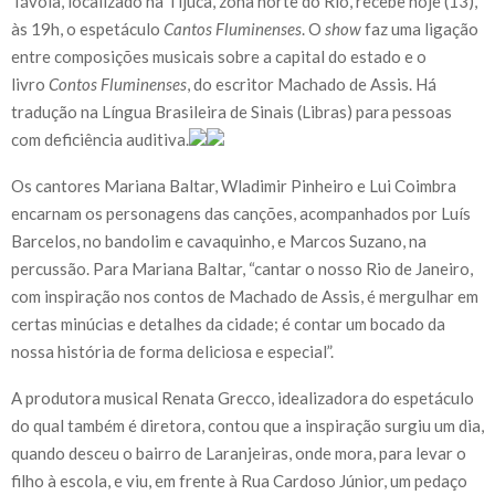
Távola, localizado na Tijuca, zona norte do Rio, recebe hoje (13),
às 19h, o espetáculo
Cantos Fluminenses
. O
show
faz uma ligação
entre composições musicais sobre a capital do estado e o
livro
Contos Fluminenses
, do escritor Machado de Assis. Há
tradução na Língua Brasileira de Sinais (Libras) para pessoas
com deficiência auditiva.
Os cantores Mariana Baltar, Wladimir Pinheiro e Lui Coimbra
encarnam os personagens das canções, acompanhados por Luís
Barcelos, no bandolim e cavaquinho, e Marcos Suzano, na
percussão. Para Mariana Baltar, “cantar o nosso Rio de Janeiro,
com inspiração nos contos de Machado de Assis, é mergulhar em
certas minúcias e detalhes da cidade; é contar um bocado da
nossa história de forma deliciosa e especial”.
A produtora musical Renata Grecco, idealizadora do espetáculo
do qual também é diretora, contou que a inspiração surgiu um dia,
quando desceu o bairro de Laranjeiras, onde mora, para levar o
filho à escola, e viu, em frente à Rua Cardoso Júnior, um pedaço