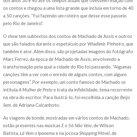
dos anos 30 e 40 até os tempos atuais que tivessem relação com
os contos e chegou a uma lista grande que incluía em torno de 40
a 50 canções. “Fui fazendo um roteiro que desse esse passeio
pelo Rio de Janeiro”.
O
show
tem subtextos dos contos de Machado de Assis e outros
que são falados durante o espetáculo por Wladimir Pinheiro, que
também é ator. Além disso, são projetadas imagens do fotógrafo
Marc Ferrez, da época de Machado de Assis, envolvendo a
transformação pela qual a cidade do Rio foi passando. “Algumas
canções têm a ver com o enredo de alguns contos, com alguns
personagens”. Por exemplo, um conto famoso de Machado se
intitula
A Mulher de Preto
e trata da infidelidade, tema recorrente
na obra do escritor. Para ilustrá-lo, foi escolhida a canção
Beijo
Sem
, de Adriana Calcanhoto.
As viagens de bonde, mostradas em vários contos de Machado,
estão presentes nas músicas
E o 56 Não Veio
, de Wilson
Batista,
Lá Vem o Ipanema
e na jocosa
Shopping Móvel
, de