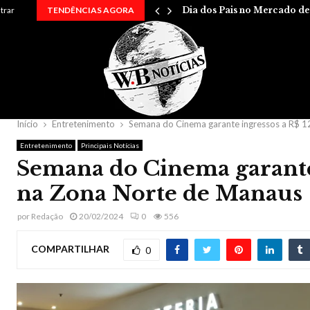
…
ntrar
TENDÊNCIAS AGORA
Dia dos Pais no Mercado d
Início
Entretenimento
Semana do Cinema garante ingressos a R$ 1
Entretenimento
Principais Notícias
Semana do Cinema garante 
na Zona Norte de Manaus
por
Redação
20/02/2024
0
556
COMPARTILHAR
0