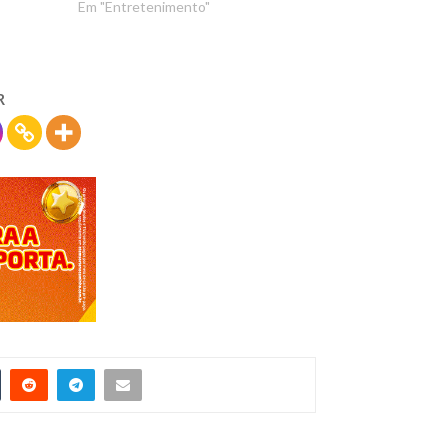
Em "Entretenimento"
R