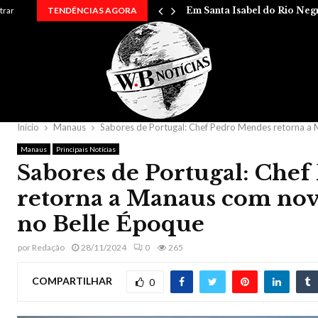
 entre…
trar
TENDÊNCIAS AGORA
Em Santa Isabel do Rio Neg
Início
Manaus
Sabores de Portugal: Chef Pedro Mendes retorna a
Manaus
Principais Notícias
Sabores de Portugal: Che
retorna a Manaus com no
no Belle Époque
por
Redação
28/11/2024
0
265
COMPARTILHAR
0