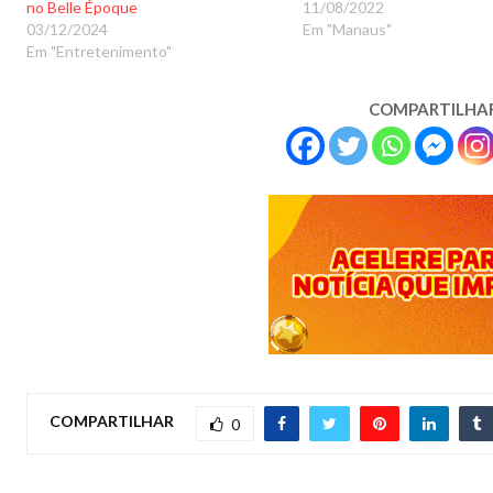
no Belle Époque
11/08/2022
03/12/2024
Em "Manaus"
Em "Entretenimento"
COMPARTILHA
COMPARTILHAR
0