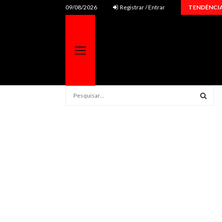
Fernando e Sorocaba recebem Tierry em uma…
09/08/2026
Registrar / Entrar
TENDÊNCI
S
e
a
S
r
c
E
h
f
A
o
r
R
:
C
H