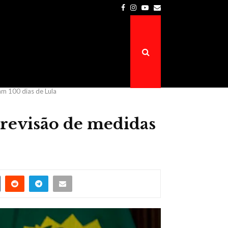
Facebook
Instagram
Youtube
Email
Prefeitura de Atalaia do Norte é a…
m 100 dias de Lula
revisão de medidas