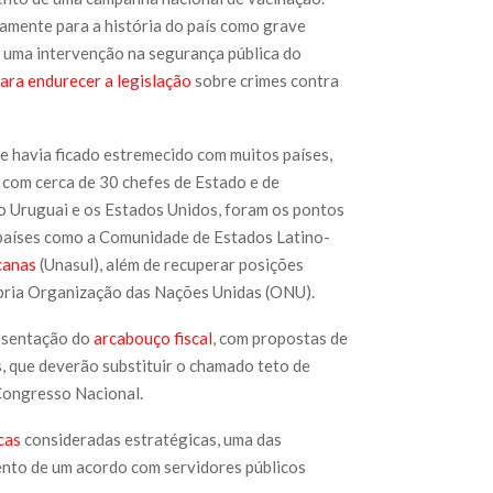
vamente para a história do país como grave
o uma intervenção na segurança pública do
ara endurecer a legislação
sobre crimes contra
ue havia ficado estremecido com muitos países,
 com cerca de 30 chefes de Estado e de
 o Uruguai e os Estados Unidos, foram os pontos
 países como a Comunidade de Estados Latino-
canas
(Unasul), além de recuperar posições
rópria Organização das Nações Unidas (ONU).
resentação do
arcabouço fiscal
, com propostas de
s, que deverão substituir o chamado teto de
 Congresso Nacional.
cas
consideradas estratégicas, uma das
nto de um acordo com servidores públicos