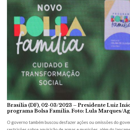
Brasília (DF), 02-03/2023 – Presidente Luiz Inác
programa Bolsa Família.
Foto: Lula Marques/Ag
O governo também buscou desfazer ações ou omissões do gover
restrições sobre aquisição de armas e munições, além do lança