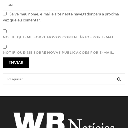
Salve meu nome, e-mail e site neste navegador para a próxima
vez que eu comentar.
NOTIFIQUE-ME SOBRE NOVOS COMENTÁRIOS POR E-MAIL.
NOTIFIQUE-ME SOBRE NOVAS PUBLICAÇÕES POR E-MAIL.
S
e
a
S
r
c
E
h
f
A
o
r
R