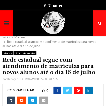
Facebook
Instagram
Youtube
Email
PRIMARY
MENU
Início
Manaus
Rede estadual segue com atendimento de matrículas para novos
alunos até o dia 16 de julho
Manaus
Principais Notícias
Rede estadual segue com
atendimento de matrículas para
novos alunos até o dia 16 de julho
por
Redação
08/07/2020
0
605
COMPARTILHAR
0