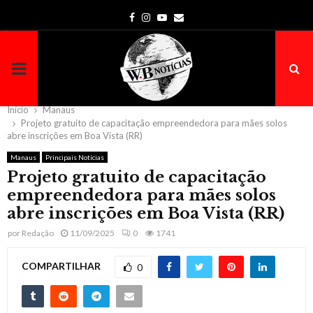
Facebook
Instagram
Youtube
Email
PRIMARY
MENU
Início
Manaus
Projeto gratuito de capacitação empreendedora para mães solos
abre inscrições em Boa Vista (RR)
Manaus
Principais Notícias
Projeto gratuito de capacitação
empreendedora para mães solos
abre inscrições em Boa Vista (RR)
por
Redação
11/09/2025
0
1741
COMPARTILHAR
0