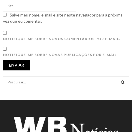
Salve meu nome, e-mail e site neste navegador para a próxima
vez que eu comentar.
NOTIFIQUE-ME SOBRE NOVOS COMENTÁRIOS POR E-MAIL.
NOTIFIQUE-ME SOBRE NOVAS PUBLICAÇÕES POR E-MAIL.
S
e
a
S
r
c
E
h
f
A
o
r
R