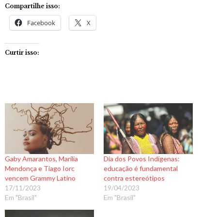
Compartilhe isso:
Facebook
X
Curtir isso:
Gaby Amarantos, Marília
Dia dos Povos Indígenas:
Mendonça e Tiago Iorc
educação é fundamental
vencem Grammy Latino
contra estereótipos
17/11/2023
19/04/2023
Em "Brasil"
Em "Brasil"