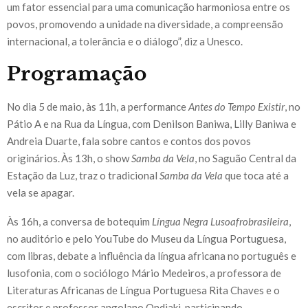
um fator essencial para uma comunicação harmoniosa entre os
povos, promovendo a unidade na diversidade, a compreensão
internacional, a tolerância e o diálogo”, diz a Unesco.
Programação
No dia 5 de maio, às 11h, a performance
Antes do Tempo Existir
, no
Pátio A e na Rua da Língua, com Denilson Baniwa, Lilly Baniwa e
Andreia Duarte, fala sobre cantos e contos dos povos
originários. Às 13h, o show
Samba da Vela
, no Saguão Central da
Estação da Luz, traz o tradicional
Samba da Vela
que toca até a
vela se apagar.
Às 16h, a conversa de botequim
Língua Negra Lusoafrobrasileira
,
no auditório e pelo YouTube do Museu da Língua Portuguesa,
com libras, debate a influência da língua africana no português e
lusofonia, com o sociólogo Mário Medeiros, a professora de
Literaturas Africanas de Língua Portuguesa Rita Chaves e o
escritor e professor angolano Ondjaki, participando