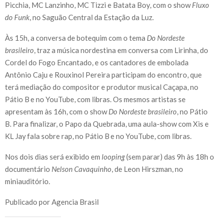
Picchia, MC Lanzinho, MC Tizzi e Batata Boy, com o show
Fluxo
do Funk
, no Saguão Central da Estação da Luz.
Às 15h, a conversa de botequim com o tema
Do Nordeste
brasileiro
, traz a música nordestina em conversa com Lirinha, do
Cordel do Fogo Encantado, e os cantadores de embolada
Antônio Caju e Rouxinol Pereira participam do encontro, que
terá mediação do compositor e produtor musical Caçapa, no
Pátio B e no YouTube, com libras. Os mesmos artistas se
apresentam às 16h, com o show
Do Nordeste brasileiro
, no Pátio
B. Para finalizar, o Papo da Quebrada, uma aula-show com Xis e
KL Jay fala sobre rap, no Pátio B e no YouTube, com libras.
Nos dois dias será exibido em
looping
(sem parar) das 9h às 18h o
documentário
Nelson Cavaquinho
, de Leon Hirszman, no
miniauditório.
Publicado por Agencia Brasil